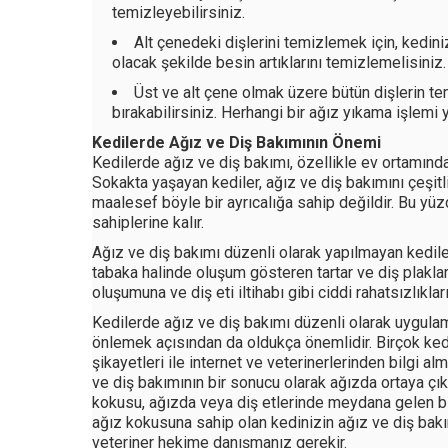
temizleyebilirsiniz.
Alt çenedeki dişlerini temizlemek için, kedini
olacak şekilde besin artıklarını temizlemelisiniz.
Üst ve alt çene olmak üzere bütün dişlerin te
bırakabilirsiniz. Herhangi bir ağız yıkama işlem
Kedilerde Ağız ve Diş Bakımının Önemi
Kedilerde ağız ve diş bakımı, özellikle ev ortamınd
Sokakta yaşayan kediler, ağız ve diş bakımını çeşitli 
maalesef böyle bir ayrıcalığa sahip değildir. Bu yü
sahiplerine kalır.
Ağız ve diş bakımı düzenli olarak yapılmayan kediler
tabaka halinde oluşum gösteren tartar ve diş plaklar
oluşumuna ve diş eti iltihabı gibi ciddi rahatsızlıklar
Kedilerde ağız ve diş bakımı düzenli olarak uygulama
önlemek açısından da oldukça önemlidir. Birçok ked
şikayetleri ile internet ve veterinerlerinden bilgi 
ve diş bakımının bir sonucu olarak ağızda ortaya çı
kokusu, ağızda veya diş etlerinde meydana gelen bir 
ağız kokusuna sahip olan kedinizin ağız ve diş bak
veteriner hekime danışmanız gerekir.