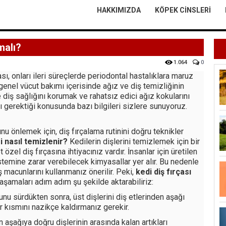
HAKKIMIZDA
KÖPEK CINSLERI
malı?
1.064
0
sı, onları ileri süreçlerde periodontal hastalıklara maruz
enel vücut bakımı içerisinde ağız ve diş temizliğinin
 diş sağlığını korumak ve rahatsız edici ağız kokularını
ı gerektiği konusunda bazı bilgileri sizlere sunuyoruz.
nu önlemek için, diş fırçalama rutinini doğru teknikler
ri nasıl temizlenir?
Kedilerin dişlerini temizlemek için bir
özel diş fırçasına ihtiyacınız vardır. İnsanlar için üretilen
temine zarar verebilecek kimyasallar yer alır. Bu nedenle
ş macunlarını kullanmanız önerilir. Peki,
kedi diş fırçası
 aşamaları adım adım şu şekilde aktarabiliriz:
unu sürdükten sonra, üst dişlerini diş etlerinden aşağı
r kısmını nazikçe kaldırmanız gerekir.
aşağıya doğru dişlerinin arasında kalan artıkları