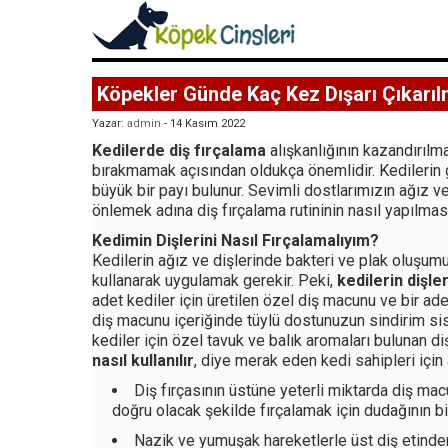
Köpekler Günde Kaç Kez Dışarı Çıkarıl
Yazar:
admin
- 14 Kasım 2022
Kedilerde diş fırçalama
alışkanlığının kazandırılma
bırakmamak açısından oldukça önemlidir. Kedilerin g
büyük bir payı bulunur. Sevimli dostlarımızın ağız ve
önlemek adına diş fırçalama rutininin nasıl yapılmas
Kedimin Dişlerini Nasıl Fırçalamalıyım?
Kedilerin ağız ve dişlerinde bakteri ve plak oluşumu
kullanarak uygulamak gerekir. Peki,
kedilerin dişle
adet kediler için üretilen özel diş macunu ve bir adet 
diş macunu içeriğinde tüylü dostunuzun sindirim sis
kediler için özel tavuk ve balık aromaları bulunan di
nasıl kullanılır
, diye merak eden kedi sahipleri için
Diş fırçasının üstüne yeterli miktarda diş mac
doğru olacak şekilde fırçalamak için dudağının bi
Nazik ve yumuşak hareketlerle üst diş etinden 