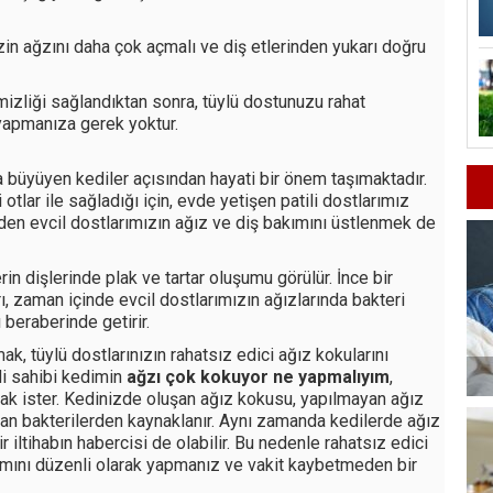
zin ağzını daha çok açmalı ve diş etlerinden yukarı doğru
mizliği sağlandıktan sonra, tüylü dostunuzu rahat
i yapmanıza gerek yoktur.
a büyüyen kediler açısından hayati bir önem taşımaktadır.
otlar ile sağladığı için, evde yetişen patili dostlarımız
zden evcil dostlarımızın ağız ve diş bakımını üstlenmek de
in dişlerinde plak ve tartar oluşumu görülür. İnce bir
ı, zaman içinde evcil dostlarımızın ağızlarında bakteri
ı beraberinde getirir.
k, tüylü dostlarınızın rahatsız edici ağız kokularını
i sahibi kedimin
ağzı çok kokuyor ne yapmalıyım
,
almak ister. Kedinizde oluşan ağız kokusu, yapılmayan ağız
kan bakterilerden kaynaklanır. Aynı zamanda kedilerde ağız
iltihabın habercisi de olabilir. Bu nedenle rahatsız edici
ımını düzenli olarak yapmanız ve vakit kaybetmeden bir