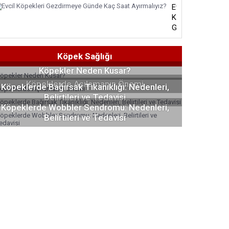
Evcil
Köpekleri
Gezdirmeye
Günde
Kaç
Köpek Sağlığı
Saat
Ayırmalıyız?
Köpekler Neden Kusar?
Köpeklerde Aşılamanın Önemi
Köpeklerde Bağırsak Tıkanıklığı: Nedenleri,
Belirtileri ve Tedavisi
Köpeklerde Wobbler Sendromu: Nedenleri,
Belirtileri ve Tedavisi