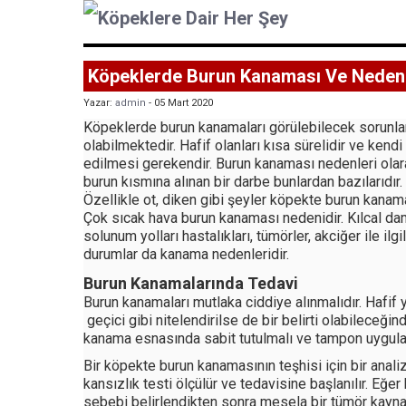
Köpeklerde Burun Kanaması Ve Nedenl
Yazar:
admin
- 05 Mart 2020
Köpeklerde burun kanamaları görülebilecek sorunlarda
olabilmektedir. Hafif olanları kısa sürelidir ve ken
edilmesi gerekendir. Burun kanaması nedenleri olara
burun kısmına alınan bir darbe bunlardan bazılarıdı
Özellikle ot, diken gibi şeyler köpekte burun kanam
Çok sıcak hava burun kanaması nedenidir. Kılcal dama
solunum yolları hastalıkları, tümörler, akciğer ile ilgi
durumlar da kanama nedenleridir.
Burun Kanamalarında Tedavi
Burun kanamaları mutlaka ciddiye alınmalıdır. Hafif ya
geçici gibi nitelendirilse de bir belirti olabileceği
kanama esnasında sabit tutulmalı ve tampon uygulanm
Bir köpekte burun kanamasının teşhisi için bir anali
kansızlık testi ölçülür ve tedavisine başlanılır. Eğer
sebebi belirlendikten sonra mesela bir tümör kaynak