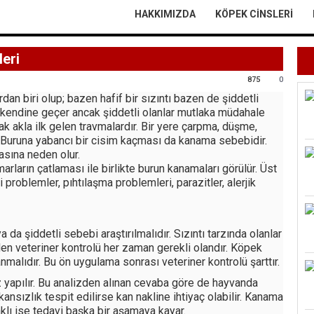
HAKKIMIZDA
KÖPEK CINSLERI
eri
875
0
n biri olup; bazen hafif bir sızıntı bazen de şiddetli
di kendine geçer ancak şiddetli olanlar mutlaka müdahale
k akla ilk gelen travmalardır. Bir yere çarpma, düşme,
r. Buruna yabancı bir cisim kaçması da kanama sebebidir.
asına neden olur.
rların çatlaması ile birlikte burun kanamaları görülür. Üst
li problemler, pıhtılaşma problemleri, parazitler, alerjik
 da şiddetli sebebi araştırılmalıdır. Sızıntı tarzında olanlar
nden veteriner kontrolü her zaman gerekli olandır. Köpek
alıdır. Bu ön uygulama sonrası veteriner kontrolü şarttır.
z yapılır. Bu analizden alınan cevaba göre de hayvanda
 kansızlık tespit edilirse kan nakline ihtiyaç olabilir. Kanama
lı ise tedavi başka bir aşamaya kayar.