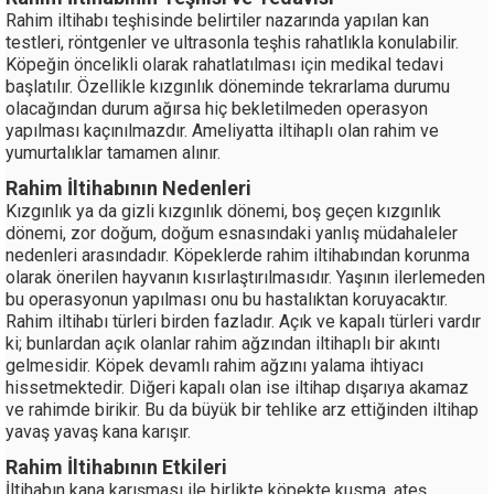
Rahim iltihabı teşhisinde belirtiler nazarında yapılan kan
testleri, röntgenler ve ultrasonla teşhis rahatlıkla konulabilir.
Köpeğin öncelikli olarak rahatlatılması için medikal tedavi
başlatılır. Özellikle kızgınlık döneminde tekrarlama durumu
olacağından durum ağırsa hiç bekletilmeden operasyon
yapılması kaçınılmazdır. Ameliyatta iltihaplı olan rahim ve
yumurtalıklar tamamen alınır.
Rahim İltihabının Nedenleri
Kızgınlık ya da gizli kızgınlık dönemi, boş geçen kızgınlık
dönemi, zor doğum, doğum esnasındaki yanlış müdahaleler
nedenleri arasındadır. Köpeklerde rahim iltihabından korunma
olarak önerilen hayvanın kısırlaştırılmasıdır. Yaşının ilerlemeden
bu operasyonun yapılması onu bu hastalıktan koruyacaktır.
Rahim iltihabı türleri birden fazladır. Açık ve kapalı türleri vardır
ki; bunlardan açık olanlar rahim ağzından iltihaplı bir akıntı
gelmesidir. Köpek devamlı rahim ağzını yalama ihtiyacı
hissetmektedir. Diğeri kapalı olan ise iltihap dışarıya akamaz
ve rahimde birikir. Bu da büyük bir tehlike arz ettiğinden iltihap
yavaş yavaş kana karışır.
Rahim İltihabının Etkileri
İltihabın kana karışması ile birlikte köpekte kusma, ateş,