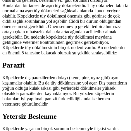
onların da çevresel, beslenme vb. gibi sorunları olabiliyor.
Bunlardan bir tanesi de aşırı tüy dökmeleridir. Tüy dökmeleri tabii ki
normal ama aşırı tüy dökmeleri sağlıksal anlamda ipucu veriyor
olabilir. Kopeklerde tüy dökülmesi önemsiz gibi görünse de çok
ciddi sağlık sorunlarına yol açabilir. Ciddi bir durum olduğundan
önemsenmesi gereklidir. Önemsenmeyip gerekli tedbir alınmazsa
ortaya çıkan rahatsızlık daha da artacağından acil tedbir almak
gerekebilir. Bu nedenle köpeklerde tüy dökülmesi meydana
geldiğinde veteriner kontrolünden geçirmek gerekebiliyor.
Köpeklerde tüy dökülmesinin birçok nedeni vardır. Bu nedenlerden
en önemli 5 tanesine bakacak olursak şu şekilde sıralayabiliriz:
Parazit
Köpeklerde dış parazitlerden dolayı (kene, pire, uyuz gibi) aşırı
kaşınmalar olabilir. Bu da tüy dökülmesine yol açar. Dış parazitlerin
yoğun olduğu kulak arkası gibi yerlerdeki dökülmeler yüksek
olasılıkla parazitlerden kaynaklanıyor. Bu yüzden köpeklerin
bakımları iyi yapılmalı parazit fark edildiği anda ise hemen
veterinere götürülmelidir.
Yetersiz Beslenme
Köpeklerde yaşanan birçok sorunun beslenmeyle ilişkisi vardır.