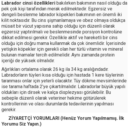
Labrador cinsi özellikleri
bakılırken bakımının nasıl olduğu da
pek çok kişi tarafından merak edilmektedir. Egzersiz ve
dengeli beslenme labrador köpekleri bakımının en önemli iki
kilit noktasıdır. Bu cins şişmanlamaya ve obez olmaya oldukça
müsait bir vücut yapısına sahip olduğu için düzenli olarak
egzersiz yaptırılmalı ve beslenmesinde porsiyon kontrolüne
dikkat edilmesi gerekir. Özellikle aktif ve hareketli bir cins
olduğu için doğru mama kullanmak da çok önemlidir. İçerisinde
yetişkin köpekler için gerekli olan her türlü vitamin ve mineral
bulunan mamalar tercih edilmelidir. Aynı zamanda protein
içeriği de yüksek olmalıdır.
Ağırlıkları ortalama olarak 26 kg ila 34 kg aralığındadır.
Labradorların tüyleri kısa olduğu için hastada 1 kere tüylerinin
taranması onlar için yeterli olacaktır. Tüy dökme mevsimlerinde
ise tarama haftada 2’ye çıkartılmalıdır. Labradorlar büyük yapılı
oldukları için dirsek ve kalça displezyası görülebilir. Bu
sebeple düzenli olarak veteriner hekime götürülerek
kontrollerinin ve olası durumlarda tedavilerinin yapılması
gerekir.
ZİYARETÇİ YORUMLARI (Henüz Yorum Yapılmamış. İlk
Yorumu Siz Yapın.)