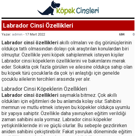
Labrador Cinsi Özellikleri
Yazar:
admin
- 17 Mart 2022
684
0
Labrador cinsi özellikleri
akıllı olmaları ve dış görünüşlerinin
oldukça tatlı olmasından dolayı çok araştırılan konulardan biri
olmuştur. Özellikle yeni köpek sahiplenmek isteyen kişiler
Labrador cinsi köpeklerin özelliklerini ve bakımlarını merak
eder. Sokakta çok fazla görülen ve ailesine oldukça sahip olan
bu köpek türü çocuklarla da çok iyi anlaştığı için genelde
çocuklu ailelerin tercihleri arasında yer alır.
Labrador Cinsi Köpeklerin Özellikleri
Labrador cinsi özellikleri
saymakla bitmez. Çok akıllı
oldukları için eğitimleri de bu anlamda kolay olur. Sahibini
memnun ve mutlu etmek isteyen bu köpekler oldukça uyumlu
bir yapıya sahiptir. Özellikle daha yavruyken eğitim verildiği
zaman sahibini asla yormaz. Labrador cinsi köpekler
yetişkinliklerinde iri ve güçlü olurlar. Bu sebeple gezdirirken
aniden sahibini çekiştirebilir. Fakat yavruluk döneminde eğitim