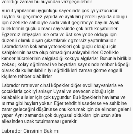
verildiği zaman bu huyundan vazgeçirilebilir.
Vücut yapılarının uygunluğu sayesinde çok iyi yüzücüdür.
Tüyleri su geçirmez yapıda ve ayakları perdeli yapıda olduğu
için özellikle sahibiyle suda vakit geçirmeye bayılır. Ayak
bileklerinin güçlü olması sayesinde çok hızlı koşabilirler.
Egzersiz ihtiyaçları ise orta ve üst seviyede olduğu için
düzenli olarak dışarı çıkartılarak egzersiz yaptırılmalıdır.
Labradorların koklama yetenekleri çok güçlü olduğu için
sahiplerinin hasta olup olmadığını anlayabilirler. Özellikle
kanser hücrelerinin salgıladığı kokuyu algılarlar. Bununla birlikle
zekası, kolay eğitilmesi ve boyutları sayesinde rehber köpeği
olarak da kullanılabilir. İyi eğitildikleri zaman görme engelli
kişilere rehber olabilirler.
Labrador retriever cinsi köpekler diğer evcil hayvanlarla ve
çocuklarla çok iyi anlaşır. Uysal ve sevecen olduğu için
kalabalık aileler için çok uygundur. Bu köpeklerin havlama ve
ısırma gibi huyları yoktur. Eğer tehdit hissederse ve sahibine
zarar geleceğini düşünürse onu korumak için de elinden geleni
yapar. Aynı zamanda çok duygusal oldukları için uzun süre
ailesinden uzak tutulmaması gerekir.
Labrador Cinsinin Bakımı